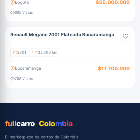
$55.000.000
Bogotá
685 Vistas
Renault Megane 2001 Plateado Bucaramanga
2001
132.000 km
$17.700.000
Bucaramanga
758 Vistas
full
carro
Colombia
El marketplace de carros de Colombia.