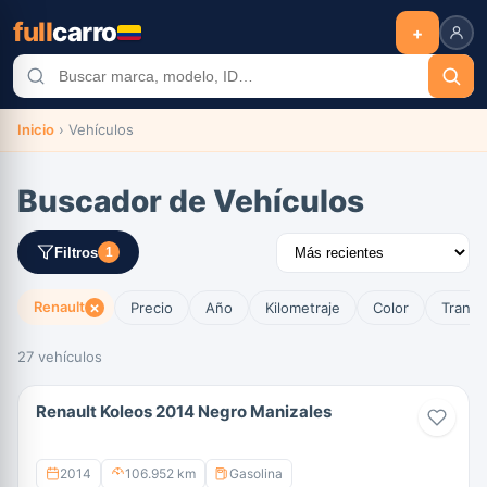
full
carro
+
Inicio
›
Vehículos
Buscador de Vehículos
Filtros
1
×
Renault
Precio
Año
Kilometraje
Color
Transm
27 vehículos
Renault Koleos 2014 Negro Manizales
2014
106.952 km
Gasolina