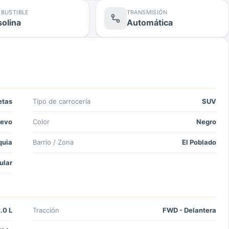
BUSTIBLE
TRANSMISIÓN
olina
Automática
etas
Tipo de carrocería
SUV
evo
Color
Negro
quia
Barrio / Zona
El Poblado
ular
.0 L
Tracción
FWD - Delantera