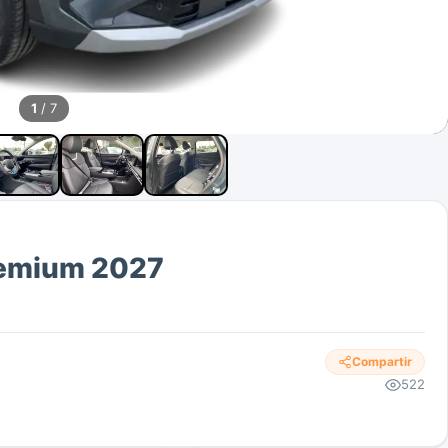
1
/ 7
remium 2027
Compartir
522