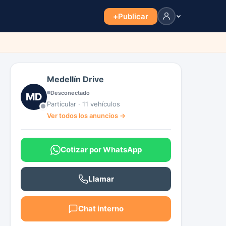
+
Publicar
Medellín Drive
Desconectado
MD
Particular · 11 vehículos
Ver todos los anuncios →
Cotizar por WhatsApp
Llamar
Chat interno