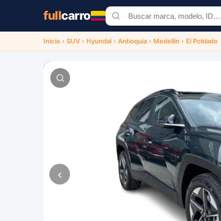
full
carro
Inicio
›
SUV
›
Hyundai
›
Antioquia
›
Medellín
›
El Poblado
‹