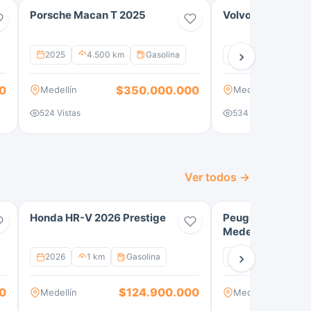
Porsche Macan T 2025
Volvo EX 40 Plus
›
2025
4.500 km
Gasolina
2026
900 km
0
$350.000.000
Medellín
Medellín
524 Vistas
534 Vistas
Ver todos →
Honda HR-V 2026 Prestige
Peugeot 2008 20
Medellín
›
2026
1 km
Gasolina
2022
24.300
0
$124.900.000
Medellín
Medellín