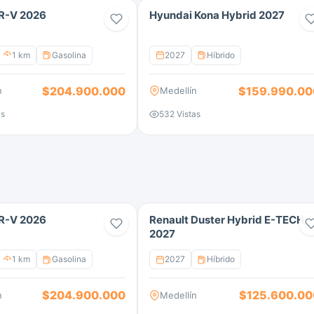
R-V 2026
Hyundai Kona Hybrid 2027
1 km
Gasolina
2027
Híbrido
$204.900.000
$159.990.00
n
Medellín
as
532 Vistas
R-V 2026
Renault Duster Hybrid E-TECH
2027
1 km
Gasolina
2027
Híbrido
$204.900.000
$125.600.00
n
Medellín