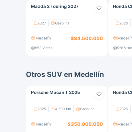
Mazda 2 Touring 2027
Honda C
2027
Gasolina
2026
$84.500.000
Medellín
Medellí
553 Vistas
528 Vist
Otros SUV en Medellín
Porsche Macan T 2025
Honda C
2025
4.500 km
Gasolina
2026
$350.000.000
Medellín
Medellí