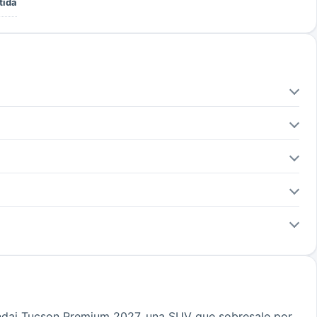
tida
yundai Tucson Premium 2027, una SUV que sobresale por