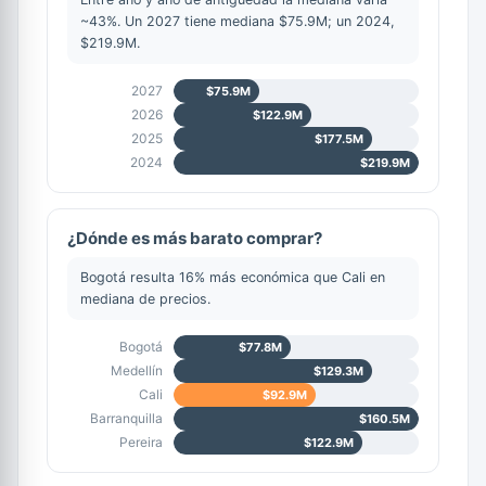
~43%. Un 2027 tiene mediana $75.9M; un 2024,
$219.9M.
2027
$75.9M
2026
$122.9M
2025
$177.5M
2024
$219.9M
¿Dónde es más barato comprar?
Bogotá resulta 16% más económica que Cali en
mediana de precios.
Bogotá
$77.8M
Medellín
$129.3M
Cali
$92.9M
Barranquilla
$160.5M
Pereira
$122.9M