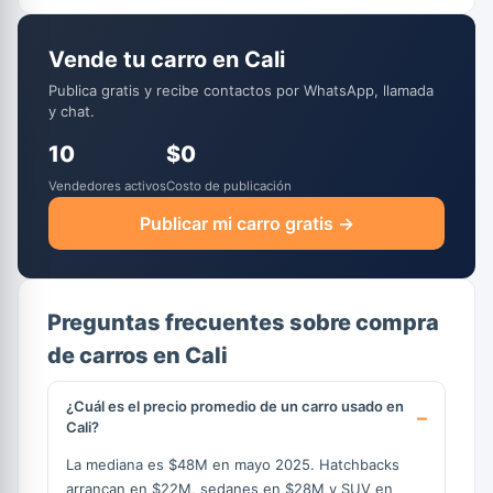
Vende tu carro en Cali
Publica gratis y recibe contactos por WhatsApp, llamada
y chat.
10
$0
Vendedores activos
Costo de publicación
Publicar mi carro gratis →
Preguntas frecuentes sobre compra
de carros en Cali
¿Cuál es el precio promedio de un carro usado en
Cali?
La mediana es $48M en mayo 2025. Hatchbacks
arrancan en $22M, sedanes en $28M y SUV en