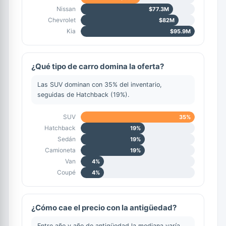
Nissan
$77.3M
Chevrolet
$82M
Kia
$95.9M
¿Qué tipo de carro domina la oferta?
Las SUV dominan con 35% del inventario,
seguidas de Hatchback (19%).
SUV
35%
Hatchback
19%
Sedán
19%
Camioneta
19%
Van
4%
Coupé
4%
¿Cómo cae el precio con la antigüedad?
Entre año y año de antigüedad la mediana varía