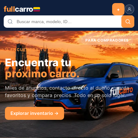
full
carro
+
PARA COMPRADORES
🔍 ENCUENTRA TU CARRO
Encuentra tu
próximo carro.
Miles de anuncios, contacto directo al dueño, guarda
favoritos y compara precios. Todo en un solo lugar.
Explorar inventario →