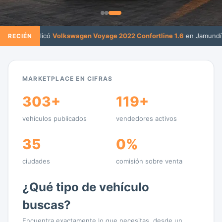
·
 publicó
Volkswagen Voyage 2022 Confortline 1.6
en Jamundí
Ca
RECIÉN
MARKETPLACE EN CIFRAS
303+
119+
vehículos publicados
vendedores activos
35
0%
ciudades
comisión sobre venta
¿Qué tipo de vehículo
buscas?
Encuentra exactamente lo que necesitas, desde un