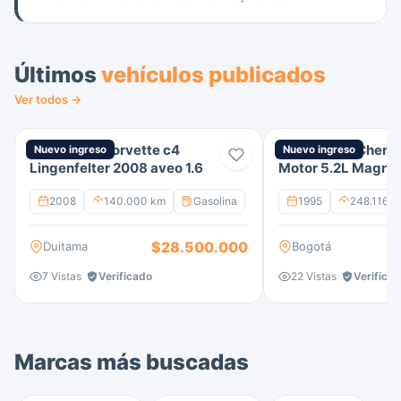
Últimos
vehículos publicados
Ver todos →
Chrevrolet Corvette c4
Jeep Grand Chero
Nuevo ingreso
Nuevo ingreso
Lingenfelter 2008 aveo 1.6
Motor 5.2L Magnu
gasolina
2008
140.000 km
Gasolina
1995
248.116 k
$28.500.000
Duitama
Bogotá
7 Vistas
Verificado
22 Vistas
Verifica
Marcas más buscadas