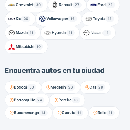
Chevrolet
Renault
Ford
30
27
22
Kia
Volkswagen
Toyota
20
16
15
Mazda
Hyundai
Nissan
11
11
11
Mitsubishi
10
Encuentra autos en tu ciudad
Bogotá
Medellín
Cali
50
36
28
Barranquilla
Pereira
24
16
Bucaramanga
Cúcuta
Bello
14
11
11