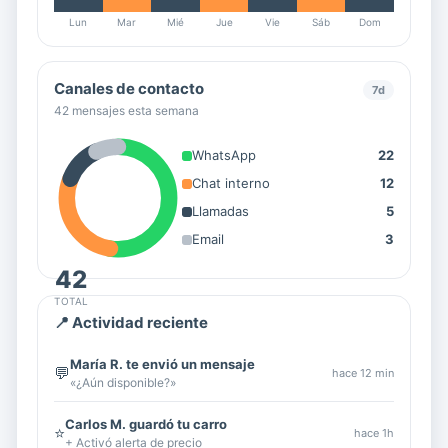
Lun
Mar
Mié
Jue
Vie
Sáb
Dom
Canales de contacto
7d
42 mensajes esta semana
WhatsApp
22
Chat interno
12
Llamadas
5
Email
3
42
TOTAL
📍 Actividad reciente
María R. te envió un mensaje
💬
hace 12 min
«¿Aún disponible?»
Carlos M. guardó tu carro
⭐
hace 1h
+ Activó alerta de precio