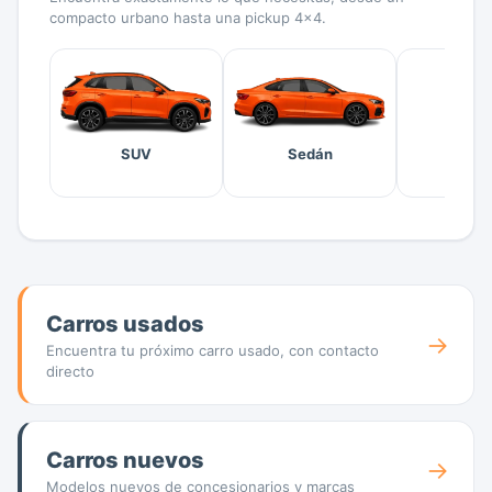
compacto urbano hasta una pickup 4x4.
SUV
Sedán
Hatch
Carros usados
→
Encuentra tu próximo carro usado, con contacto
directo
Carros nuevos
→
Modelos nuevos de concesionarios y marcas