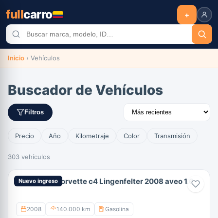
full
carro
+
Inicio
›
Vehículos
Buscador de Vehículos
Filtros
Precio
Año
Kilometraje
Color
Transmisión
303 vehículos
Chrevrolet Corvette c4 Lingenfelter 2008 aveo 1.6
Nuevo ingreso
2008
140.000 km
Gasolina