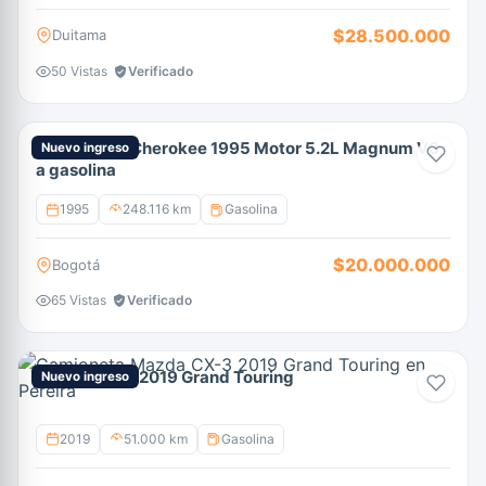
$28.500.000
Duitama
50 Vistas
Verificado
Jeep Grand Cherokee 1995 Motor 5.2L Magnum V8
Nuevo ingreso
a gasolina
1995
248.116 km
Gasolina
$20.000.000
Bogotá
65 Vistas
Verificado
Mazda CX-3 2019 Grand Touring
Nuevo ingreso
2019
51.000 km
Gasolina