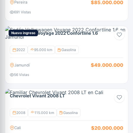
$85.000.000
Pereira
691 Vistas
Volkswagen Voyage 2022 Confortline 1.6
Nuevo ingreso
2022
95.000 km
Gasolina
$49.000.000
Jamundí
56 Vistas
Chevrolet Vivant 2008 LT
2008
115.000 km
Gasolina
$20.000.000
Cali