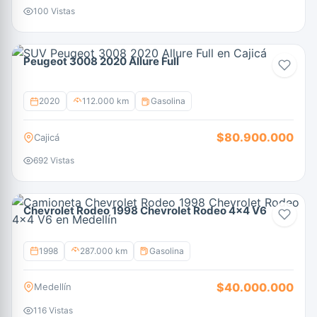
100 Vistas
Peugeot 3008 2020 Allure Full
2020
112.000 km
Gasolina
$80.900.000
Cajicá
692 Vistas
Chevrolet Rodeo 1998 Chevrolet Rodeo 4x4 V6
1998
287.000 km
Gasolina
$40.000.000
Medellín
116 Vistas