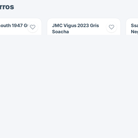
rros
outh 1947 Gris
JMC Vigus 2023 Gris
Ss
Soacha
Ne
10.000 km
2023
Diesel
$39.000.000
$144.990.000
Soacha
S
622 Vistas
Verificado
6
 Soacha
Carros en Cota
Carros en Bogotá
Carros en Chía