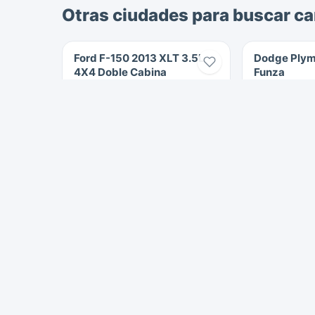
Otras ciudades para buscar ca
Ford F-150 2013 XLT 3.5L
Dodge Plym
4X4 Doble Cabina
Funza
2013
390.000 km
1947
Gasolina
Gasolina
$70.000.000
La Calera
Funza
2170 Vistas
667 Vistas
Carros en La Calera
Carros en Funza
Carros en