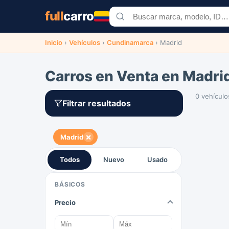
full
carro
Inicio
›
Vehículos
›
Cundinamarca
›
Madrid
Carros en Venta en Madri
0 vehículo
Filtrar resultados
×
Madrid
Todos
Nuevo
Usado
BÁSICOS
Precio