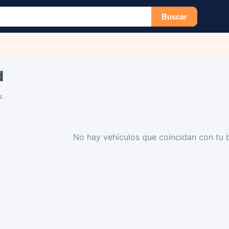
Buscar
d
s
No hay vehículos que coincidan con tu