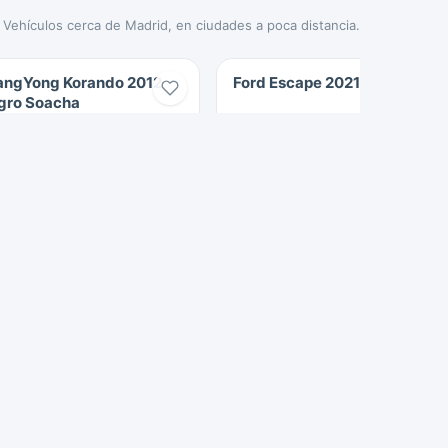
Vehículos cerca de Madrid, en ciudades a poca distancia.
angYong Korando 2012
Ford Escape 2021 Gris Cota
gro Soacha
2012
132.000 km
2021
56.000 km
Diesel
Híbrido
$35.000.000
$120.000.000
oacha
Cota
97 Vistas
Verificado
661 Vistas