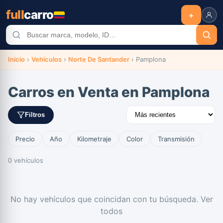
full
carro
+
Inicio
›
Vehículos
›
Norte De Santander
›
Pamplona
Carros en Venta en Pamplona
Filtros
Precio
Año
Kilometraje
Color
Transmisión
0 vehículos
No hay vehículos que coincidan con tu búsqueda.
Ver
todos