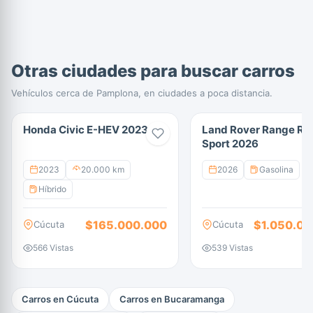
Otras ciudades para buscar carros
Vehículos cerca de Pamplona, en ciudades a poca distancia.
Honda Civic E-HEV 2023
Land Rover Range Ro
Sport 2026
2023
20.000 km
2026
Gasolina
Híbrido
$165.000.000
$1.050.00
Cúcuta
Cúcuta
566 Vistas
539 Vistas
Carros en Cúcuta
Carros en Bucaramanga