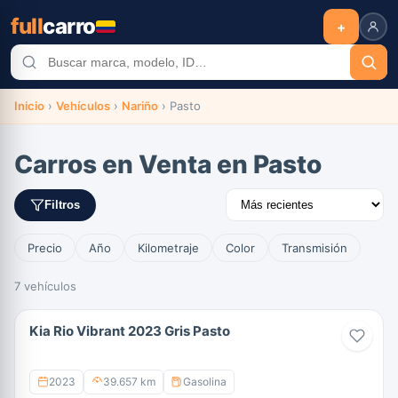
full
carro
+
Inicio
›
Vehículos
›
Nariño
›
Pasto
Carros en Venta en Pasto
Filtros
Precio
Año
Kilometraje
Color
Transmisión
7 vehículos
Kia Rio Vibrant 2023 Gris Pasto
2023
39.657 km
Gasolina