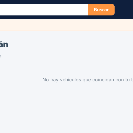
Buscar
án
s
No hay vehículos que coincidan con tu