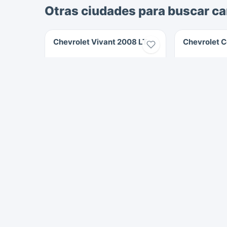
Otras ciudades para buscar ca
Chevrolet Vivant 2008 LT
Chevrolet 
2008
115.000 km
2022
Gasolina
Diesel
$20.000.000
Cali
Cali
102 Vistas
1991 Vistas
Carros en Cali
Carros en Yumbo
Carros en Palm