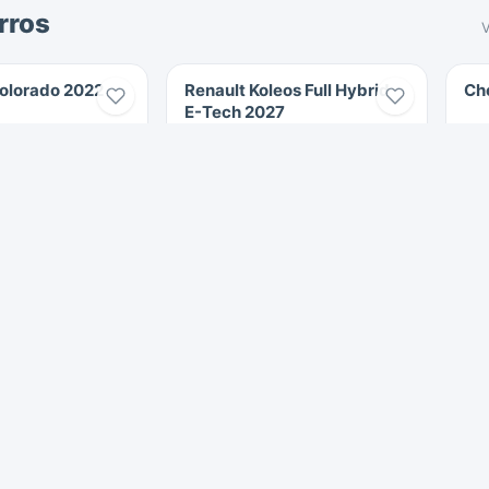
rros
V
Colorado 2022
Renault Koleos Full Hybrid
Ch
E-Tech 2027
21.500 km
2027
Híbrido
$130.000.000
$178.990.000
Cali
561 Vistas
7
ira
Carros en Jamundí
Carros en Pasto
Carros en Neiva