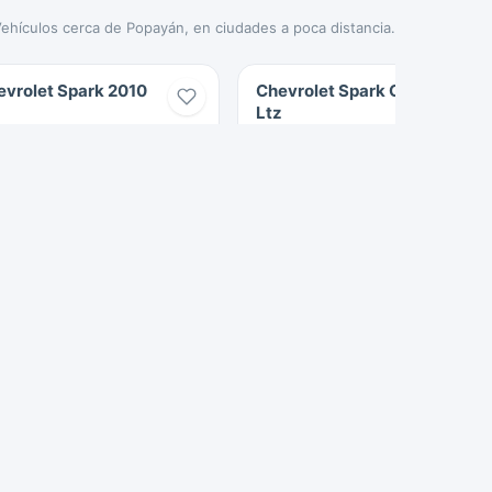
ehículos cerca de Popayán, en ciudades a poca distancia.
evrolet Spark 2010
Chevrolet Spark GT 2016
Ltz
2010
106.500 km
2016
119.000 km
Gasolina
Gasolina
$25.000.000
$36.000.000
Yumbo
Palmira
36 Vistas
1745 Vistas