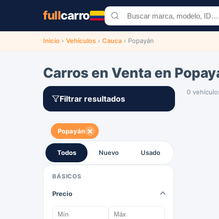
full
carro
Inicio
›
Vehículos
›
Cauca
›
Popayán
Carros en Venta en Popay
0 vehículo
Filtrar resultados
×
Popayán
Todos
Nuevo
Usado
BÁSICOS
Precio