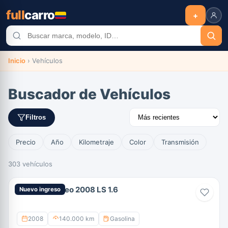
full
carro
+
Inicio
›
Vehículos
Buscador de Vehículos
Filtros
Precio
Año
Kilometraje
Color
Transmisión
303 vehículos
Chevrolet Aveo 2008 LS 1.6
Nuevo ingreso
2008
140.000 km
Gasolina