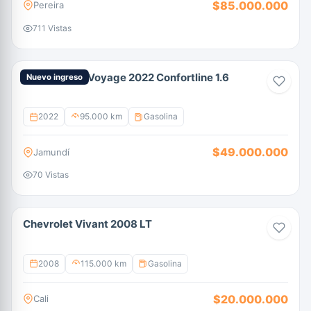
$85.000.000
Pereira
711 Vistas
Volkswagen Voyage 2022 Confortline 1.6
Nuevo ingreso
2022
95.000 km
Gasolina
$49.000.000
Jamundí
70 Vistas
Chevrolet Vivant 2008 LT
2008
115.000 km
Gasolina
$20.000.000
Cali