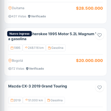
$28.500.000
Duitama
431 Vistas
Verificado
Jeep Grand Cherokee 1995 Motor 5.2L Magnum V8
Nuevo ingreso
a gasolina
1995
248.116 km
Gasolina
$20.000.000
Bogotá
72 Vistas
Verificado
Mazda CX-3 2019 Grand Touring
2019
51.000 km
Gasolina