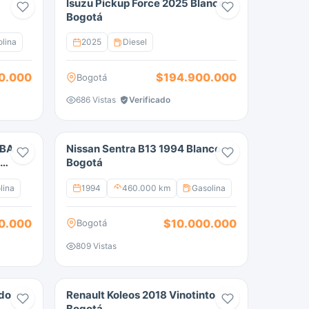
Isuzu Pickup Force 2025 Blanco
Bogotá
lina
2025
Diesel
0.000
$194.900.000
Bogotá
686 Vistas
Verificado
UBA
Nissan Sentra B13 1994 Blanco
Bogotá
lina
1994
460.000 km
Gasolina
0.000
$10.000.000
Bogotá
809 Vistas
ado
Renault Koleos 2018 Vinotinto
Bogotá