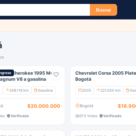
Buscar
á
os
rand Cherokee 1995 Motor
Chevrolet Corsa 2005 Plat
ngreso
agnum V8 a gasolina
Bogotá
248.116 km
Gasolina
2005
221.000 km
Gas
$20.000.000
$18.90
tá
Bogotá
tas
Verificado
673 Vistas
Verificado