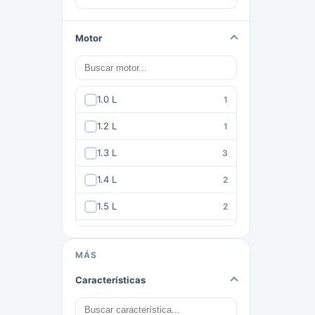
Stonic Desire
1
T2
1
Motor
Territory Titanium
1
Tiggo
1
1.0 L
1
Tracker
1
1.2 L
1
VVT
1
1.3 L
3
Versa
1
1.4 L
2
ZS
1
1.5 L
2
1.6 L
8
MÁS
1.8 L
3
Características
2.0 L
8
2.4 L
1