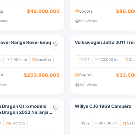
$49.000.000
$86.00
tá
Bogotá
stas
536 Vistas
over Range Rover Evoque
Volkswagen Jetta 2011 Tre
3
4.000 km
Gasolina
2011
120.000 km
Gas
$253.900.000
$33.50
tá
Bogotá
stas
341 Vistas
 Dragon Otro modelo
Willys CJ6 1969 Campero
 Dragon 2023 Naranja
á
3
Eléctrico
1969
90.000 km
Gaso