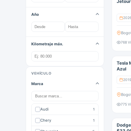
Jetour
Año
202
Bogo
768 Vi
Kilometraje máx.
Tesla 
Azul
VEHÍCULO
201
Marca
Bogo
775 Vi
Audi
1
Chery
1
Dodge
$33.00