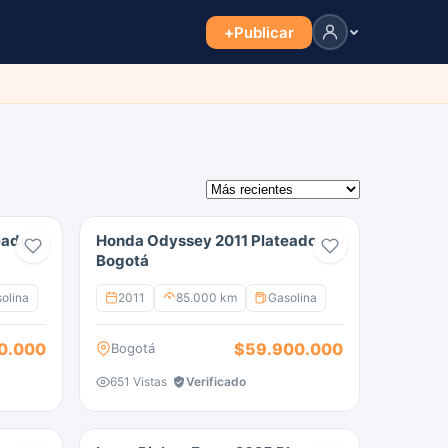
+
Publicar
eado
Honda Odyssey 2011 Plateado
Bogotá
olina
2011
85.000 km
Gasolina
0.000
$59.900.000
Bogotá
651 Vistas
Verificado