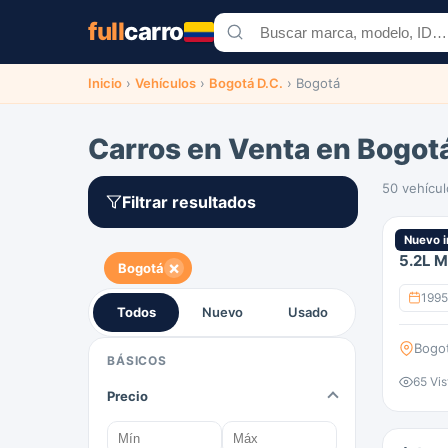
full
carro
Inicio
›
Vehículos
›
Bogotá D.C.
›
Bogotá
Carros en Venta en Bogot
50 vehícul
Filtrar resultados
Jeep G
Nuevo i
5.2L M
×
Bogotá
1995
Todos
Nuevo
Usado
Bogo
BÁSICOS
65 Vis
Precio