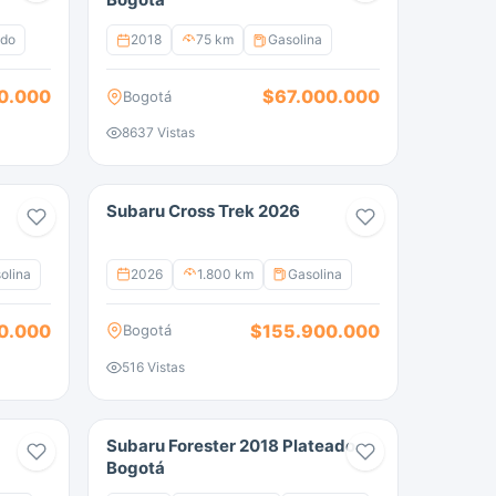
ido
2018
75 km
Gasolina
0.000
$67.000.000
Bogotá
8637 Vistas
Subaru Cross Trek 2026
olina
2026
1.800 km
Gasolina
0.000
$155.900.000
Bogotá
516 Vistas
Subaru Forester 2018 Plateado
Bogotá