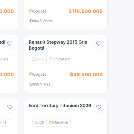
0.000
$119.990.000
Bogotá
9845 Vistas
ndline
Renault Stepway 2015 Gris
Bogotá
olina
2015
77.250 km
0.000
$39.500.000
Bogotá
699 Vistas
Ford Territory Titanium 2026
lina
2026
Gasolina