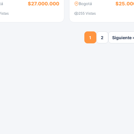
$27.000.000
$25.00
tá
Bogotá
istas
255 Vistas
1
2
Siguiente ›