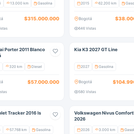
4
13.000 km
Gasolina
2015
62.200 km
Gaso
$315.000.000
$38.00
tá
Bogotá
istas
646 Vistas
i Porter 2011 Blanco
Kia K3 2027 GT Line
á
320 km
Diesel
2027
Gasolina
$57.000.000
$104.99
tá
Bogotá
stas
580 Vistas
let Tracker 2016 ls
Volkswagen Nivus Comfortl
2026
6
57.768 km
Gasolina
2026
3.000 km
Gasol