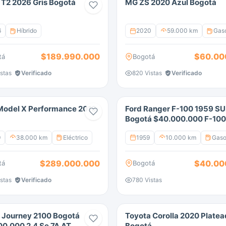
 T2 2026 Gris Bogotá
MG ZS 2020 Azul Bogotá
6
Híbrido
2020
59.000 km
Gaso
$189.990.000
$60.00
tá
Bogotá
stas
Verificado
820 Vistas
Verificado
Model X Performance 2019
Ford Ranger F-100 1959 S
Bogotá $40.000.000 F-100
10000 Km
9
38.000 km
Eléctrico
1959
10.000 km
Gaso
$289.000.000
$40.00
tá
Bogotá
stas
Verificado
780 Vistas
 Journey 2100 Bogotá
Toyota Corolla 2020 Plate
0.000 2.4 Se 7A AT
Bogotá