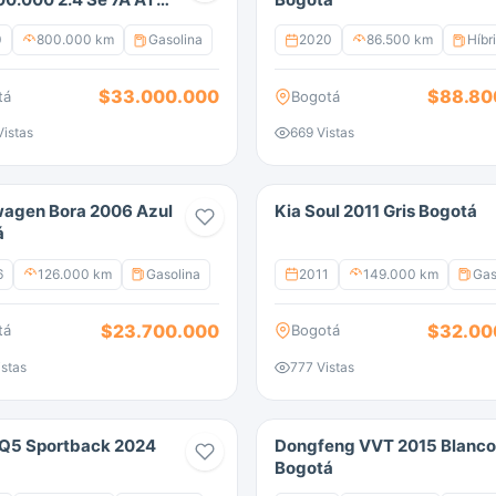
0 Km
0
800.000 km
Gasolina
2020
86.500 km
Híbr
$33.000.000
$88.80
tá
Bogotá
Vistas
669 Vistas
wagen Bora 2006 Azul
Kia Soul 2011 Gris Bogotá
á
6
126.000 km
Gasolina
2011
149.000 km
Gas
$23.700.000
$32.00
tá
Bogotá
istas
777 Vistas
SQ5 Sportback 2024
Dongfeng VVT 2015 Blanco
Bogotá