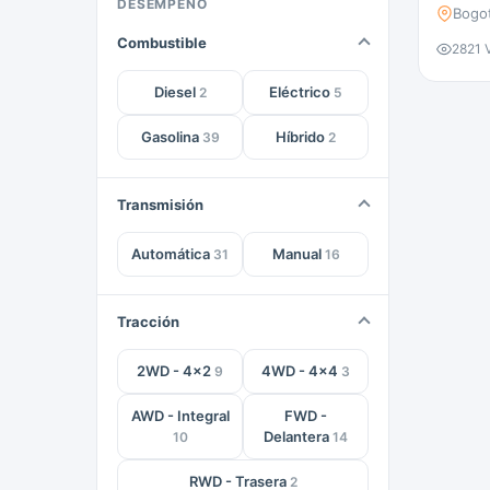
DESEMPEÑO
Bogo
Vinotinto
2
Odyssey
1
Combustible
2821 V
Onix Premier
1
Diesel
Eléctrico
2
5
Otro modelo Golden Dragon
1
Gasolina
Híbrido
39
2
Pickup Force
1
Porter
1
Transmisión
Range Rover Evoque
1
Automática
Manual
31
16
Ranger F-100
1
Tracción
SQ5 Sportback
1
Sentra B13
1
2WD - 4x2
4WD - 4x4
9
3
Soul
1
AWD - Integral
FWD -
Delantera
10
14
Stepway
1
RWD - Trasera
2