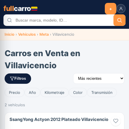
full
carro
+
Inicio
›
Vehículos
›
Meta
›
Villavicencio
Carros en Venta en
Villavicencio
Filtros
Precio
Año
Kilometraje
Color
Transmisión
2 vehículos
SsangYong Actyon 2012 Plateado Villavicencio