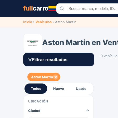
full
carro
Inicio
›
Vehículos
›
Aston Martin
Aston Martin en Ven
0 vehículo
Filtrar resultados
×
Aston Martin
Todos
Nuevo
Usado
UBICACIÓN
Ciudad