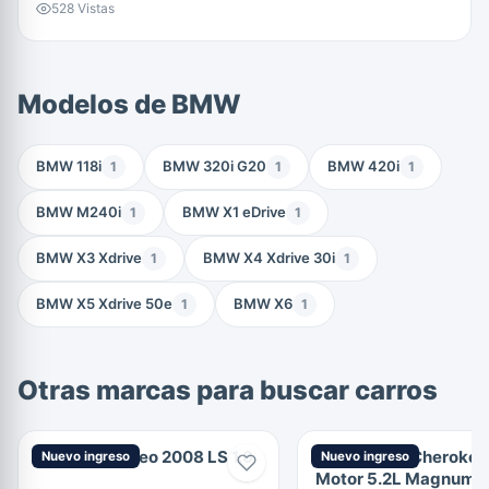
528 Vistas
Modelos de BMW
BMW 118i
BMW 320i G20
BMW 420i
1
1
1
BMW M240i
BMW X1 eDrive
1
1
BMW X3 Xdrive
BMW X4 Xdrive 30i
1
1
BMW X5 Xdrive 50e
BMW X6
1
1
Otras marcas para buscar carros
Chevrolet Aveo 2008 LS 1.6
Jeep Grand Cherokee
Nuevo ingreso
Nuevo ingreso
Motor 5.2L Magnum V