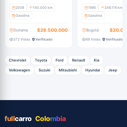
gasolina
2008
140.000 km
1995
248.116 km
Gasolina
Gasolina
$28.500.000
$20.00
Duitama
Bogotá
372 Vistas
Verificado
69 Vistas
Verificado
Chevrolet
Toyota
Ford
Renault
Kia
Volkswagen
Suzuki
Mitsubishi
Hyundai
Jeep
full
carro
Colombia