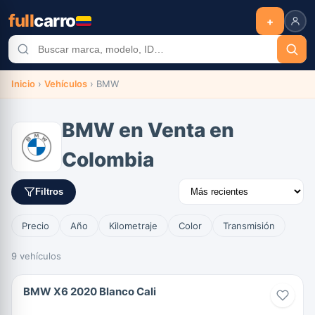
full
carro
+
Inicio
›
Vehículos
›
BMW
BMW en Venta en
Colombia
Filtros
Precio
Año
Kilometraje
Color
Transmisión
9 vehículos
BMW X6 2020 Blanco Cali