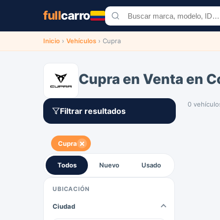
full
carro
Inicio
›
Vehículos
›
Cupra
Cupra en Venta en C
0 vehículo
Filtrar resultados
×
Cupra
Todos
Nuevo
Usado
UBICACIÓN
Ciudad