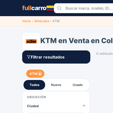
full
carro
Inicio
›
Vehículos
›
KTM
KTM en Venta en Co
0 vehículo
Filtrar resultados
×
KTM
Todos
Nuevo
Usado
UBICACIÓN
Ciudad