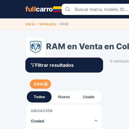
full
carro
Inicio
›
Vehículos
›
RAM
RAM en Venta en Co
0 vehículo
Filtrar resultados
×
RAM
Todos
Nuevo
Usado
UBICACIÓN
Ciudad