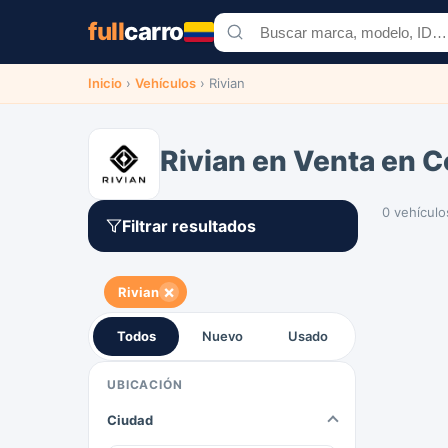
full
carro
Inicio
›
Vehículos
›
Rivian
Rivian en Venta en 
0 vehículo
Filtrar resultados
×
Rivian
Todos
Nuevo
Usado
UBICACIÓN
Ciudad