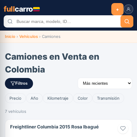
full
carro
+
Inicio
›
Vehículos
›
Camiones
Camiones en Venta en
Colombia
Filtros
Precio
Año
Kilometraje
Color
Transmisión
7 vehículos
Freightliner Columbia 2015 Rosa Ibagué