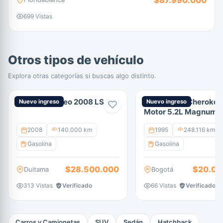
699 Vistas
Otros tipos de vehículo
Explora otras categorías si buscas algo distinto.
Chevrolet Aveo 2008 LS 1.6
Jeep Grand Cherokee
Nuevo ingreso
Nuevo ingreso
Motor 5.2L Magnum V
gasolina
2008
140.000 km
1995
248.116 km
Gasolina
Gasolina
$28.500.000
$20.00
Duitama
Bogotá
313 Vistas
Verificado
66 Vistas
Verificado
Carros y Camionetas
SUV
Sedán
Hatchback