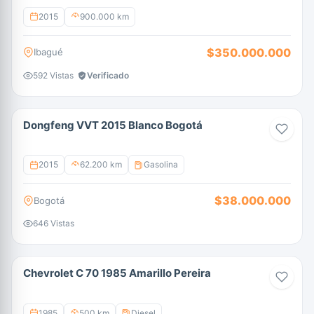
2015
900.000 km
$350.000.000
Ibagué
592 Vistas
Verificado
Dongfeng VVT 2015 Blanco Bogotá
2015
62.200 km
Gasolina
$38.000.000
Bogotá
646 Vistas
Chevrolet C 70 1985 Amarillo Pereira
1985
500 km
Diesel