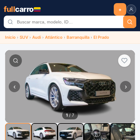
full
carro
+
Inicio
›
SUV
›
Audi
›
Atlántico
›
Barranquilla
›
El Prado
‹
›
1
/ 7