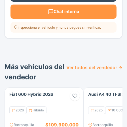
Chat interno
Inspecciona el vehículo y nunca pagues sin verificar.
Más vehículos del
Ver todos del vendedor →
vendedor
Fiat 600 Hybrid 2026
Audi A4 40 TFSI 2
2026
Híbrido
2025
10.000 k
$109.900.000
$
Barranquilla
Barranquilla