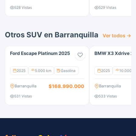
528 Vistas
529 Vistas
Otros SUV en Barranquilla
Ver todos →
Ford Escape Platinum 2025
BMW X3 Xdrive 2
2025
5.000 km
Gasolina
2025
10.000 k
$168.990.000
$
Barranquilla
Barranquilla
531 Vistas
533 Vistas