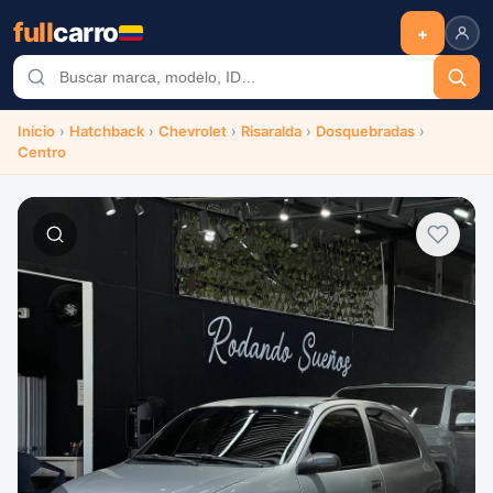
full
carro
+
Inicio
›
Hatchback
›
Chevrolet
›
Risaralda
›
Dosquebradas
›
Centro