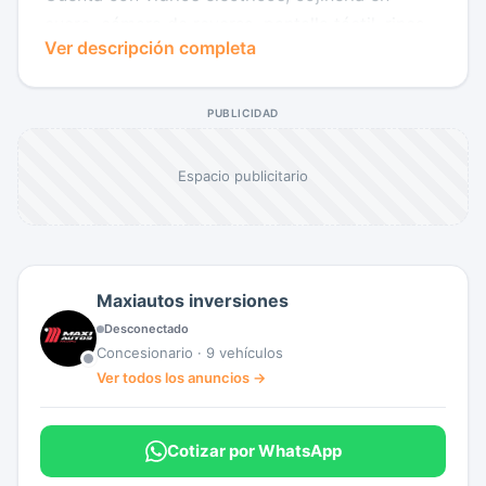
cuero, cámara de reversa, pantalla táctil, rines
Ver descripción completa
de lujo y exploradoras. Documentos al día con
SOAT y técnico-mecánica vigentes, listo para
traspaso inmediato.
PUBLICIDAD
Espacio publicitario
Maxiautos inversiones
Desconectado
Concesionario · 9 vehículos
Ver todos los anuncios →
Cotizar por WhatsApp