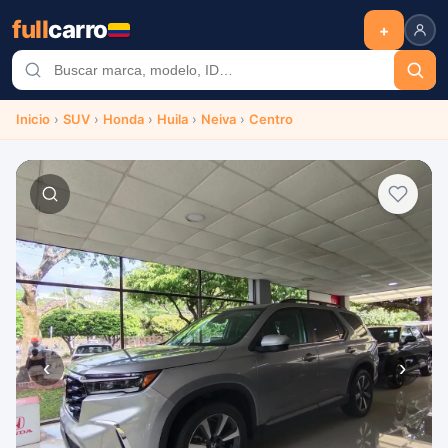
full
carro
+
Inicio
›
SUV
›
Honda
›
Huila
›
Neiva
›
Centro
‹
›