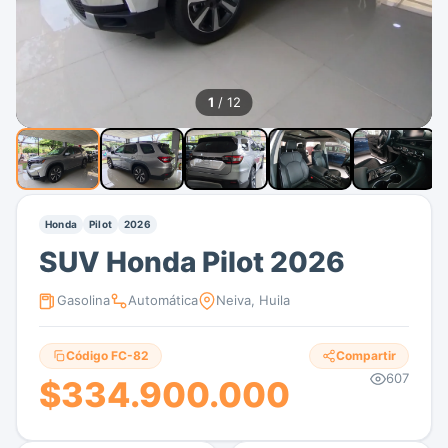
1
/ 12
Honda
Pilot
2026
SUV Honda Pilot 2026
Gasolina
Automática
Neiva, Huila
Código FC-82
Compartir
607
$334.900.000