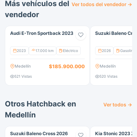
buscan un vehículo confiable, económico y listo
Más vehículos del
Ver todos del vendedor →
para disfrutar.
vendedor
Audi E-Tron Sportback 2023
Suzuki Baleno Cro
2023
17.000 km
Eléctrico
2026
Gasolina
$185.900.000
Medellín
Medellín
521 Vistas
520 Vistas
Otros Hatchback en
Ver todos →
Medellín
Suzuki Baleno Cross 2026
Kia Stonic 2023 Ze