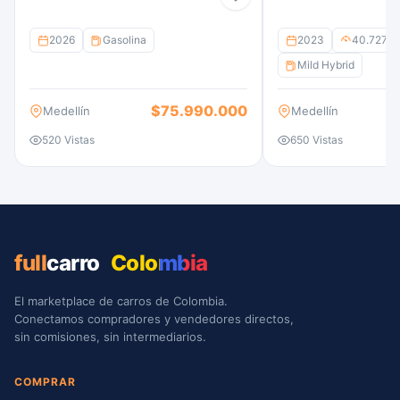
2026
Gasolina
2023
40.727 k
Mild Hybrid
$75.990.000
Medellín
Medellín
520 Vistas
650 Vistas
full
carro
Colombia
El marketplace de carros de Colombia.
Conectamos compradores y vendedores directos,
sin comisiones, sin intermediarios.
COMPRAR