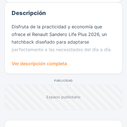
Descripción
Disfruta de la practicidad y economía que
ofrece el Renault Sandero Life Plus 2026, un
hatchback diseñado para adaptarse
perfectamente a las necesidades del día a día.
Con solo 2.941 kilómetros, esta unidad se
Ver descripción completa
encuentra en excelentes condiciones y
representa una gran oportunidad para adquirir
un vehículo casi nuevo.
PUBLICIDAD
Su diseño moderno y funcional destaca por su
Espacio publicitario
estilo juvenil, tamaño ideal para la ciudad y una
excelente altura al suelo que aporta mayor
comodidad en diferentes tipos de vías. En el
interior ofrece un espacio amplio y confortable,