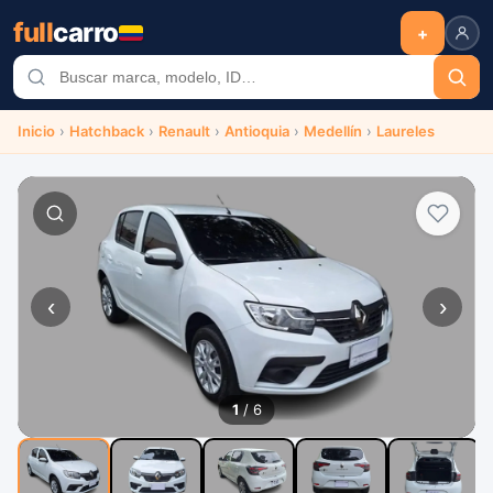
full
carro
+
Inicio
›
Hatchback
›
Renault
›
Antioquia
›
Medellín
›
Laureles
‹
›
1
/ 6