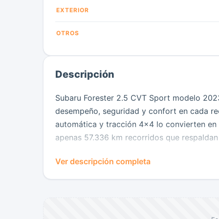
EXTERIOR
OTROS
Descripción
Subaru Forester 2.5 CVT Sport modelo 202
desempeño, seguridad y confort en cada reco
automática y tracción 4x4 lo convierten en 
apenas 57.336 km recorridos que respaldan
Este vehículo cuenta con aire acondicionado
Ver descripción completa
conductor y pasajero, además de capacidad 
manejo cómoda y segura. Es de único dueño,
responsable.