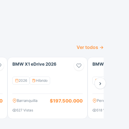
Ver todos →
o
BMW X1 eDrive 2026
BMW X5 Xdrive 
2026
Híbrido
2026
100 km
›
0
$197.500.000
Barranquilla
Pereira
527 Vistas
518 Vistas