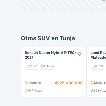
Es
Otros SUV en Tunja
Renault Duster Hybrid E-TECH
Land Ro
2027
Plateado
2027
Híbrido
2023
$125.600.000
Medellín
Medellí
547 Vistas
664 Vist