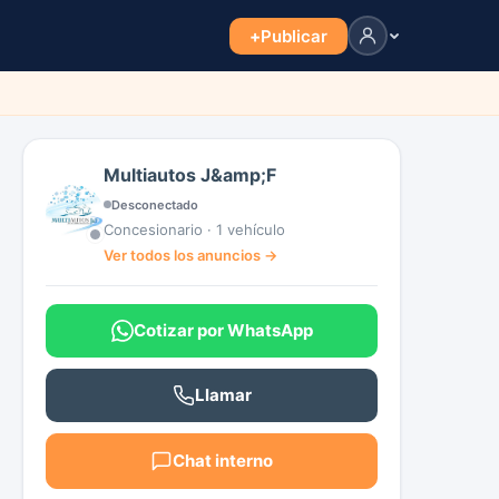
+
Publicar
Multiautos J&amp;F
Desconectado
Concesionario · 1 vehículo
Ver todos los anuncios →
Cotizar por WhatsApp
Llamar
Chat interno