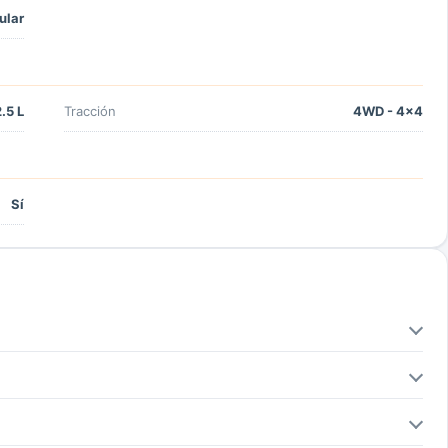
ular
.5 L
Tracción
4WD - 4x4
Sí