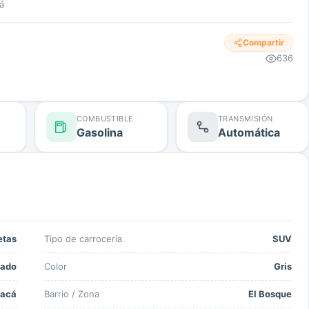
á
Compartir
636
COMBUSTIBLE
TRANSMISIÓN
Gasolina
Automática
etas
Tipo de carrocería
SUV
ado
Color
Gris
yacá
Barrio / Zona
El Bosque