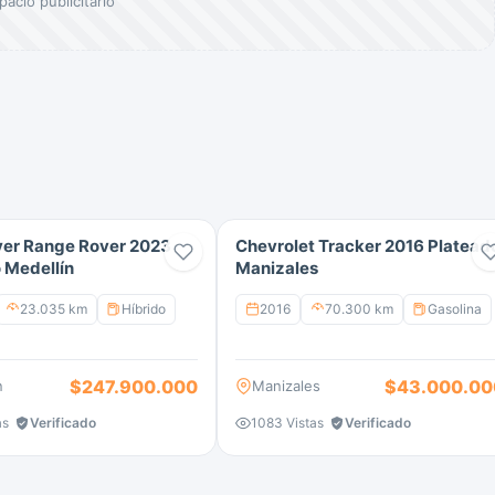
pacio publicitario
ver Range Rover 2023
Chevrolet Tracker 2016 Platead
 Medellín
Manizales
23.035 km
Híbrido
2016
70.300 km
Gasolina
$247.900.000
$43.000.00
n
Manizales
as
Verificado
1083 Vistas
Verificado