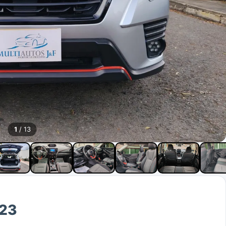
1
/ 13
023