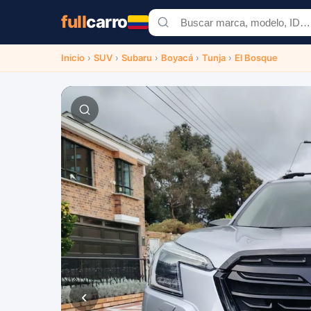
full
carro
Inicio
›
SUV
›
Subaru
›
Boyacá
›
Tunja
›
El Bosque
‹