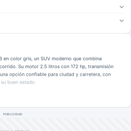
3 en color gris, un SUV moderno que combina
rrido. Su motor 2.5 litros con 172 hp, transmisión
una opción confiable para ciudad y carretera, con
 su buen estado.
, dirección hidráulica, frenos ABS, airbags para
para 5 pasajeros, ofreciendo una experiencia de
 lo que asegura un historial claro y un cuidado
PUBLICIDAD