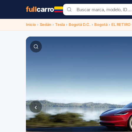
full
carro
Inicio
›
Sedán
›
Tesla
›
Bogotá D.C.
›
Bogotá
›
EL RETIRO
‹