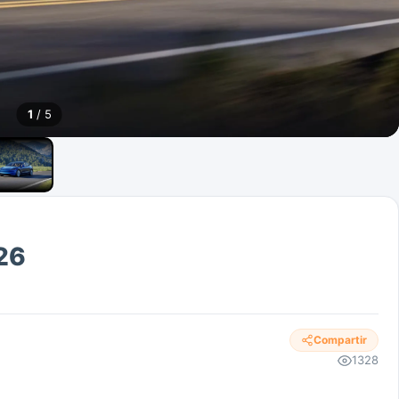
1
/ 5
26
Compartir
1328