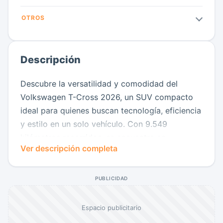
OTROS
Descripción
Descubre la versatilidad y comodidad del
Volkswagen T-Cross 2026, un SUV compacto
ideal para quienes buscan tecnología, eficiencia
y estilo en un solo vehículo. Con 9.549
kilómetros recorridos, se encuentra en
Ver descripción completa
excelentes condiciones y listo para
acompañarte en cualquier trayecto.
PUBLICIDAD
Su diseño moderno y funcional se complementa
con un interior amplio y confortable, equipado
Espacio publicitario
con pantalla multimedia, conectividad para