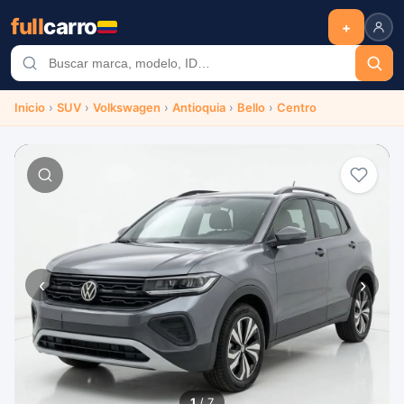
full
carro
+
Inicio
›
SUV
›
Volkswagen
›
Antioquia
›
Bello
›
Centro
‹
›
1
/ 7