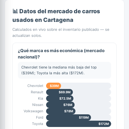
📊 Datos del mercado de carros
usados en Cartagena
Calculados en vivo sobre el inventario publicado — se
actualizan solos.
¿Qué marca es más económica (mercado
nacional)?
Chevrolet tiene la mediana más baja del top
($39M); Toyota la más alta ($172M).
Chevrolet
$39M
Renault
$69.9M
Kia
$72.5M
Nissan
$76M
Volkswagen
$78M
Ford
$119M
Toyota
$172M