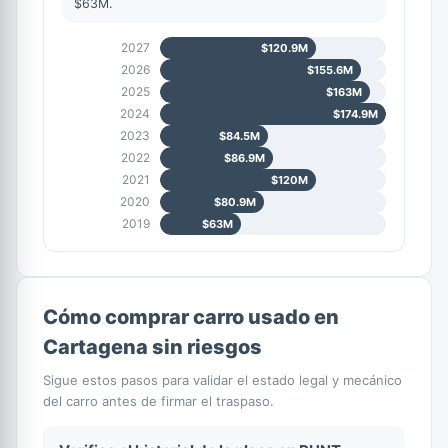
$63M.
2027
$120.9M
2026
$155.6M
2025
$163M
2024
$174.9M
2023
$84.5M
2022
$86.9M
2021
$120M
2020
$80.9M
2019
$63M
Cómo comprar carro usado en
Cartagena sin riesgos
Sigue estos pasos para validar el estado legal y mecánico
del carro antes de firmar el traspaso.