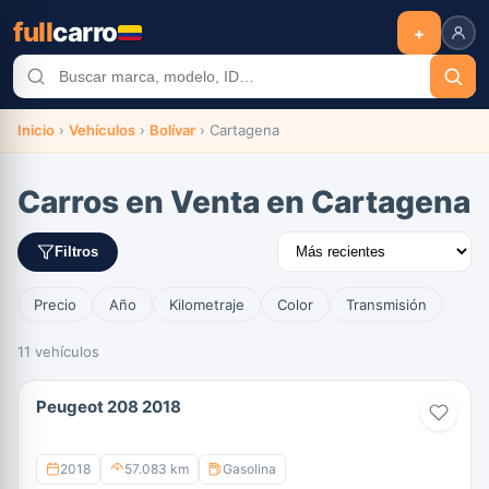
full
carro
+
Inicio
›
Vehículos
›
Bolívar
›
Cartagena
Carros en Venta en Cartagena
Filtros
Precio
Año
Kilometraje
Color
Transmisión
11 vehículos
Peugeot 208 2018
2018
57.083 km
Gasolina