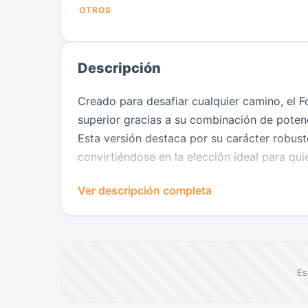
OTROS
Descripción
Creado para desafiar cualquier camino, el F
superior gracias a su combinación de poten
Esta versión destaca por su carácter robust
convirtiéndose en la elección ideal para quie
Su diseño imponente transmite fuerza desde
Ver descripción completa
agresivo, elevada distancia al suelo y detal
elemento ha sido desarrollado para ofrecer 
desapercibida.
En el interior encontrarás una cabina moder
Es
y tecnología pensada para mejorar cada exp