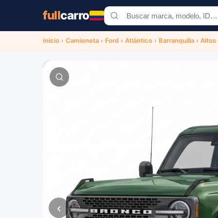
full
carro
Inicio
›
Camioneta
›
Ford
›
Atlántico
›
Barranquilla
›
Altos
‹