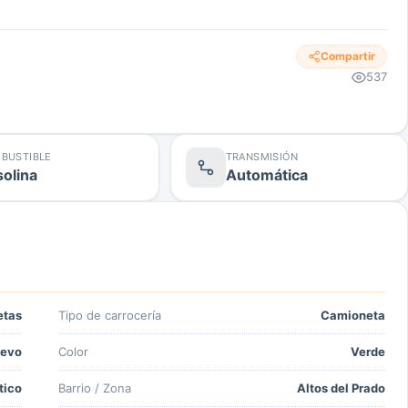
Compartir
537
BUSTIBLE
TRANSMISIÓN
olina
Automática
etas
Tipo de carrocería
Camioneta
evo
Color
Verde
tico
Barrio / Zona
Altos del Prado