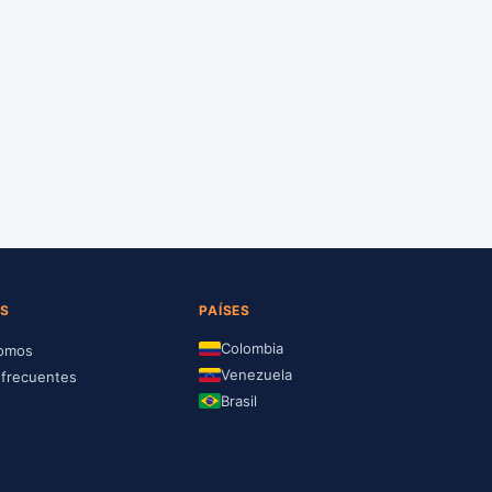
S
PAÍSES
Colombia
somos
Venezuela
 frecuentes
Brasil