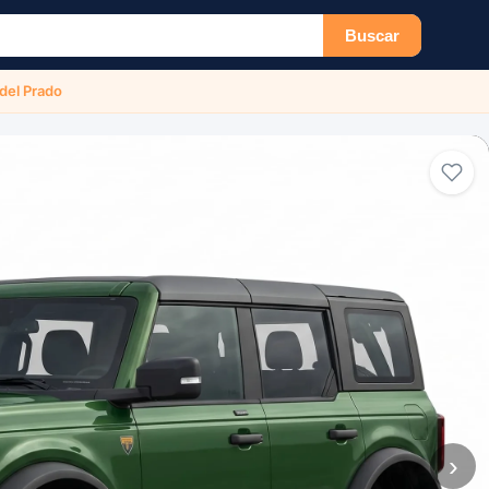
Buscar
 del Prado
›