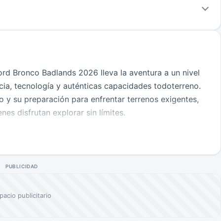
ord Bronco Badlands 2026 lleva la aventura a un nivel
cia, tecnología y auténticas capacidades todoterreno.
o y su preparación para enfrentar terrenos exigentes,
nes disfrutan explorar sin límites.
 cualquier ángulo, con una carrocería de aspecto
les exclusivos que resaltan su espíritu off-road. Cada
resistencia, funcionalidad y una presencia que no pasa
PUBLICIDAD
na y funcional, equipada con materiales de alta calidad
pacio publicitario
eriencia de conducción. La pantalla multimedia de