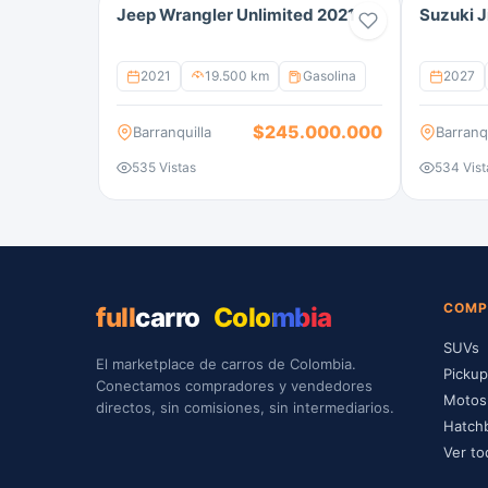
Jeep Wrangler Unlimited 2021
Suzuki 
2021
19.500 km
Gasolina
2027
$245.000.000
Barranquilla
Barranqu
535 Vistas
534 Vist
COMP
full
carro
Colombia
SUVs
El marketplace de carros de Colombia.
Picku
Conectamos compradores y vendedores
Motos
directos, sin comisiones, sin intermediarios.
Hatch
Ver to