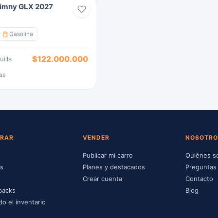
Jimny GLX 2027
Gasolina
$122.000.000
illa
as
RAR
VENDER
NOSOTRO
Publicar mi carro
Quiénes 
ps
Planes y destacados
Preguntas
Crear cuenta
Contacto
backs
Blog
do el inventario