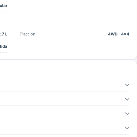
ular
.7 L
Tracción
4WD - 4x4
tida