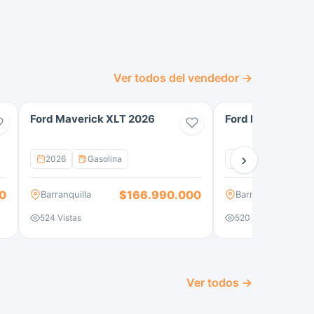
Ver todos del vendedor →
Ford Maverick XLT 2026
Ford F-150 Laria
›
2026
Gasolina
2026
Híbrido
0
$166.990.000
Barranquilla
Barranquilla
524 Vistas
520 Vistas
Ver todos →