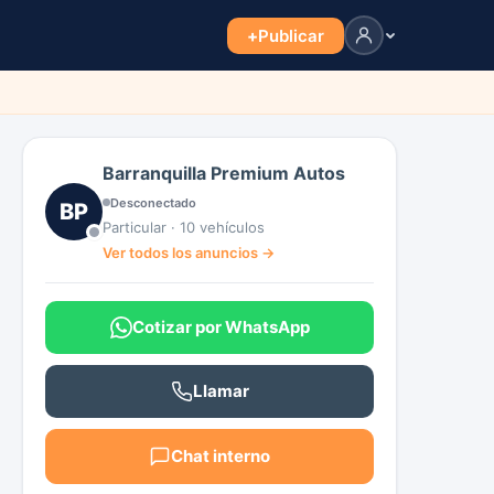
+
Publicar
Barranquilla Premium Autos
Desconectado
BP
Particular · 10 vehículos
Ver todos los anuncios →
Cotizar por WhatsApp
Llamar
Chat interno