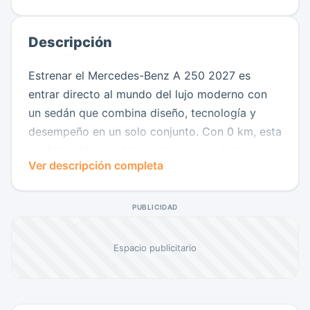
Descripción
Estrenar el Mercedes-Benz A 250 2027 es
entrar directo al mundo del lujo moderno con
un sedán que combina diseño, tecnología y
desempeño en un solo conjunto. Con 0 km, esta
unidad está completamente nueva y lista para
Ver descripción completa
ofrecer una experiencia premium desde el
primer momento.
PUBLICIDAD
Su diseño exterior es limpio, deportivo y
elegante, con detalles que reflejan la identidad
Espacio publicitario
sofisticada de Mercedes-Benz. En el interior, la
cabina se siente tecnológica y envolvente, con
acabados de alta calidad, pantalla digital,