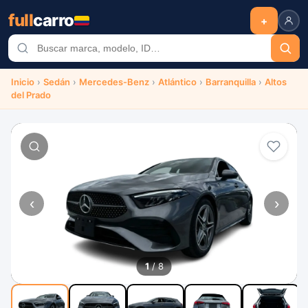
full
carro
+
Inicio
›
Sedán
›
Mercedes-Benz
›
Atlántico
›
Barranquilla
›
Altos
del Prado
‹
›
1
/ 8