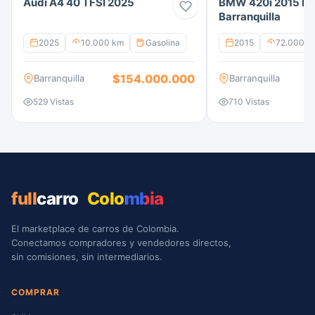
Audi A4 40 TFSI 2025
BMW 420i 2015 Bl
Barranquilla
2025
10.000 km
Gasolina
2015
72.000 k
$154.000.000
Barranquilla
Barranquilla
529 Vistas
710 Vistas
full
carro
Colombia
El marketplace de carros de Colombia.
Conectamos compradores y vendedores directos,
sin comisiones, sin intermediarios.
COMPRAR