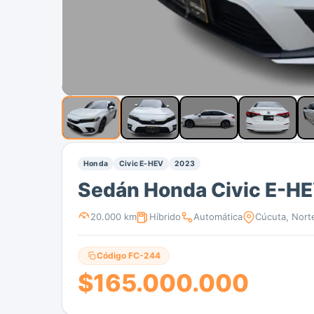
Honda
Civic E-HEV
2023
Sedán Honda Civic E-H
20.000 km
Híbrido
Automática
Cúcuta, Nort
Código FC-244
$165.000.000