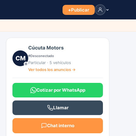
+
Publicar
Cúcuta Motors
Desconectado
CM
Particular · 5 vehículos
Ver todos los anuncios →
Cotizar por WhatsApp
Llamar
Chat interno