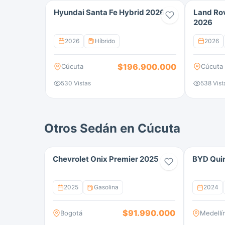
Hyundai Santa Fe Hybrid 2026
Land Ro
2026
2026
Híbrido
2026
$196.900.000
Cúcuta
Cúcuta
530 Vistas
538 Vist
Otros Sedán en Cúcuta
Chevrolet Onix Premier 2025
BYD Quin
2025
Gasolina
2024
$91.990.000
Bogotá
Medellí