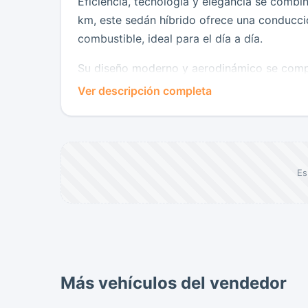
Eficiencia, tecnología y elegancia se comb
km, este sedán híbrido ofrece una conducció
combustible, ideal para el día a día.
Su diseño moderno y aerodinámico se comp
incluye pantalla multimedia, Apple CarPlay,
Ver descripción completa
volante.
Además, incorpora avanzados sistemas de s
mayor tranquilidad en cada recorrido.
Es
Una excelente opción para quienes buscan u
reconocida calidad Honda.
Más vehículos del vendedor