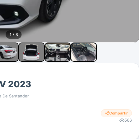
1
/ 8
EV 2023
e De Santander
Compartir
566