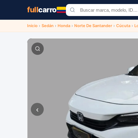
full
carro
Inicio
›
Sedán
›
Honda
›
Norte De Santander
›
Cúcuta
›
L
‹