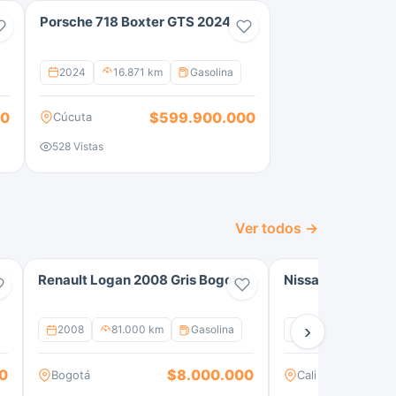
Porsche 718 Boxter GTS 2024
2024
16.871 km
Gasolina
00
$599.900.000
Cúcuta
528 Vistas
Ver todos →
Renault Logan 2008 Gris Bogotá
Nissan Versa 202
›
2008
81.000 km
Gasolina
2023
44.121
0
$8.000.000
Bogotá
Cali