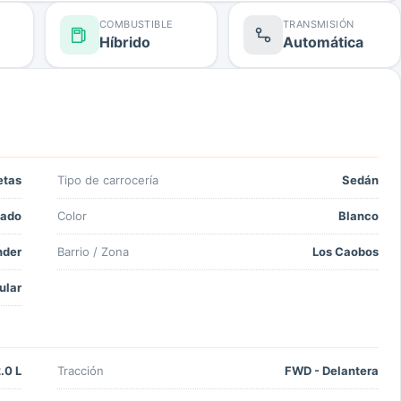
COMBUSTIBLE
TRANSMISIÓN
Híbrido
Automática
etas
Tipo de carrocería
Sedán
ado
Color
Blanco
nder
Barrio / Zona
Los Caobos
ular
.0 L
Tracción
FWD - Delantera