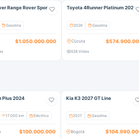
ver Range Rover Sport
Toyota 4Runner Platinum 2026
Gasolina
2026
Gasolina
$1.050.000.000
$574.900.0
Cúcuta
as
528 Vistas
 Plus 2024
Kia K3 2027 GT Line
17.000 km
Eléctrico
2027
Gasolina
$100.000.000
$104.990.00
n
Bogotá