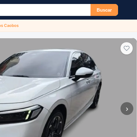
Buscar
os Caobos
›