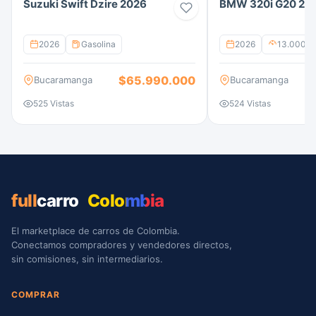
Suzuki Swift Dzire 2026
BMW 320i G20 20
2026
Gasolina
2026
13.000 k
$65.990.000
Bucaramanga
Bucaramanga
525 Vistas
524 Vistas
full
carro
Colombia
El marketplace de carros de Colombia.
Conectamos compradores y vendedores directos,
sin comisiones, sin intermediarios.
COMPRAR