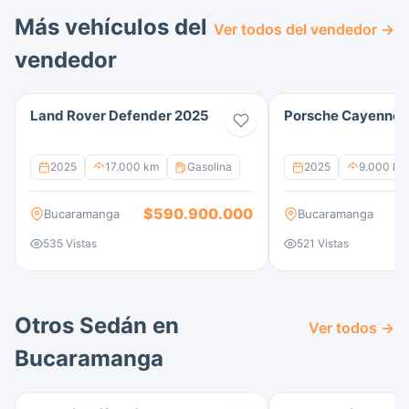
Más vehículos del
Ver todos del vendedor →
vendedor
Land Rover Defender 2025
Porsche Cayenne 
2025
17.000 km
Gasolina
2025
9.000 km
$590.900.000
$
Bucaramanga
Bucaramanga
535 Vistas
521 Vistas
Otros Sedán en
Ver todos →
Bucaramanga