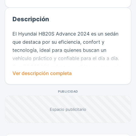
Descripción
El Hyundai HB20S Advance 2024 es un sedán
que destaca por su eficiencia, confort y
tecnología, ideal para quienes buscan un
vehículo práctico y confiable para el día a día.
Con 38.985 kilómetros recorridos, se encuentra
Ver descripción completa
en muy buen estado y listo para seguir
ofreciendo un excelente desempeño.
PUBLICIDAD
Su diseño moderno y elegante se complementa
con un interior cómodo y funcional, equipado
Espacio publicitario
con pantalla multimedia, Apple CarPlay, Android
Auto, Bluetooth, controles al volante, aire
acondicionado y cámara de reversa para una