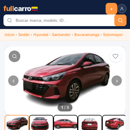
full
carro
+
Inicio
›
Sedán
›
Hyundai
›
Santander
›
Bucaramanga
›
Sotomayor
‹
›
1
/ 8