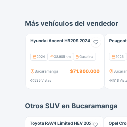
Equipada con pantalla multimedia, Apple Ca
parqueo, climatización automática y avanz
ideal para quienes buscan una SUV exclusiva
Más vehículos del vendedor
Hyundai Accent HB20S 2024
Peugeot
2024
38.985 km
Gasolina
2026
$71.900.000
Bucaramanga
Bucara
535 Vistas
518 Vist
Otros SUV en Bucaramanga
Toyota RAV4 Limited HEV 2026
Opel Cro