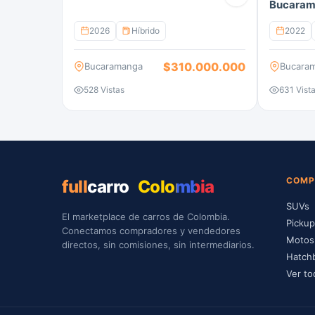
Bucara
2026
Híbrido
2022
$310.000.000
Bucaramanga
Bucara
528 Vistas
631 Vist
COMP
full
carro
Colombia
SUVs
El marketplace de carros de Colombia.
Picku
Conectamos compradores y vendedores
Motos
directos, sin comisiones, sin intermediarios.
Hatch
Ver to