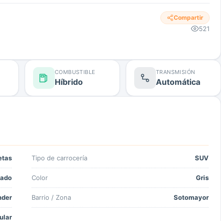
Compartir
521
COMBUSTIBLE
TRANSMISIÓN
Híbrido
Automática
etas
Tipo de carrocería
SUV
ado
Color
Gris
nder
Barrio / Zona
Sotomayor
ular