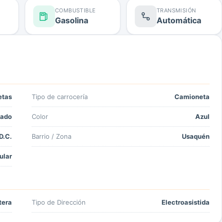
COMBUSTIBLE
TRANSMISIÓN
Gasolina
Automática
etas
Tipo de carrocería
Camioneta
ado
Color
Azul
D.C.
Barrio / Zona
Usaquén
ular
tera
Tipo de Dirección
Electroasistida