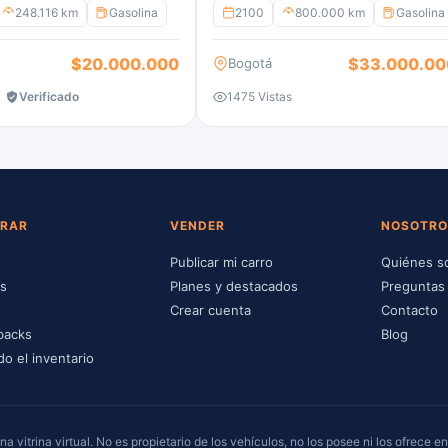
248.116 km
Gasolina
2100
800.000 km
Gasolina
$20.000.000
$33.000.00
Bogotá
Verificado
1475 Vistas
RAR
VENDER
NOSOTRO
Publicar mi carro
Quiénes 
ps
Planes y destacados
Preguntas
Crear cuenta
Contacto
backs
Blog
do el inventario
 vitrina virtual. No es propietario de los vehículos, no los posee ni los ofrece en