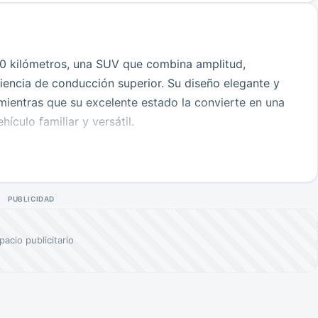
 kilómetros, una SUV que combina amplitud,
iencia de conducción superior. Su diseño elegante y
mientras que su excelente estado la convierte en una
culo familiar y versátil.
pacio interior y acabados de alta calidad que brindan
incorpora pantalla multimedia, conectividad Apple
e y múltiples funciones diseñadas para hacer cada
PUBLICIDAD
, acompañado de transmisión automática para una
pacio publicitario
ad dispone de airbags, control de estabilidad, cámara
 asistencias electrónicas que aportan mayor confianza