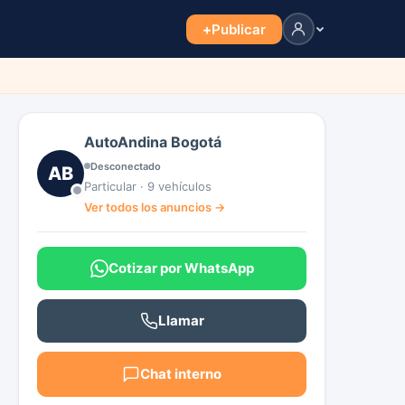
+
Publicar
AutoAndina Bogotá
Desconectado
AB
Particular · 9 vehículos
Ver todos los anuncios →
Cotizar por WhatsApp
Llamar
Chat interno