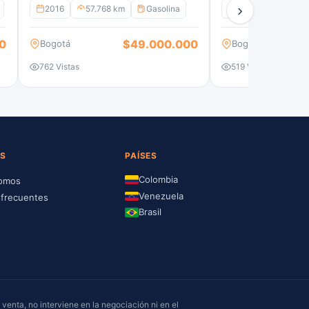
›
2016
57.768 km
Gasolina
2023
4.000 
0
$49.000.000
Bogotá
Bogotá
762 Vistas
519 Vistas
S
PAÍSES
Colombia
somos
Venezuela
 frecuentes
Brasil
 venta, no interviene en la negociación ni en el