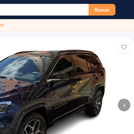
Buscar
én
›