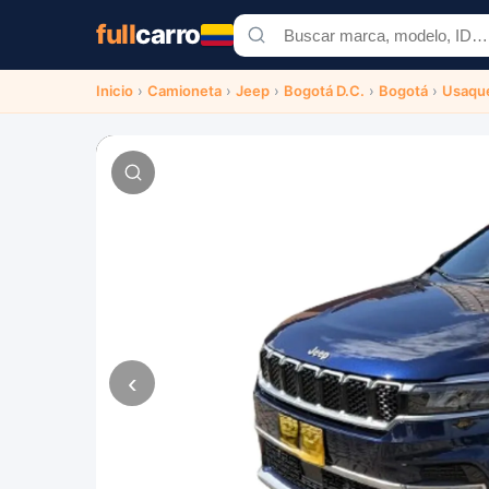
full
carro
Inicio
›
Camioneta
›
Jeep
›
Bogotá D.C.
›
Bogotá
›
Usaqu
‹