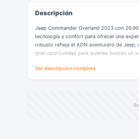
Descripción
Jeep Commander Overland 2023 con 26.900
tecnología y confort para ofrecer una exper
robusto refleja el ADN aventurero de Jeep, 
gran oportunidad para quienes buscan un vehí
Cuenta con tres filas de asientos, amplio es
Ver descripción completa
comodidad a todos los ocupantes. Además, 
CarPlay y Android Auto, controles al volant
trayecto más práctico y entretenido.
Su motor ofrece un desempeño equilibrado
Es
conducción suave y confortable. En segurid
de reversa, sensores de parqueo y diversas
al volante.