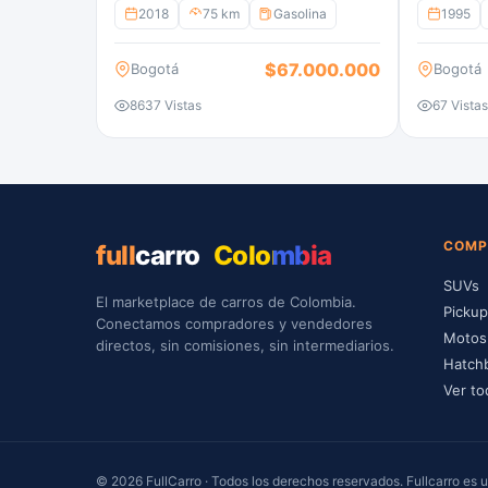
2018
75 km
Gasolina
1995
$67.000.000
Bogotá
Bogotá
8637 Vistas
67 Vistas
COMP
full
carro
Colombia
SUVs
El marketplace de carros de Colombia.
Picku
Conectamos compradores y vendedores
Motos
directos, sin comisiones, sin intermediarios.
Hatch
Ver to
© 2026 FullCarro · Todos los derechos reservados. Fullcarro es una