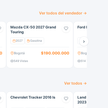
Ver todos del vendedor →
Mazda CX-50 2027 Grand
Ford Explorer Pl
Touring
›
2027
Gasolina
2026
Gasolin
0
$190.000.000
Bogotá
Bogotá
549 Vistas
514 Vistas
Ver todos →
Chevrolet Tracker 2016 ls
Land Rover Rang
2023