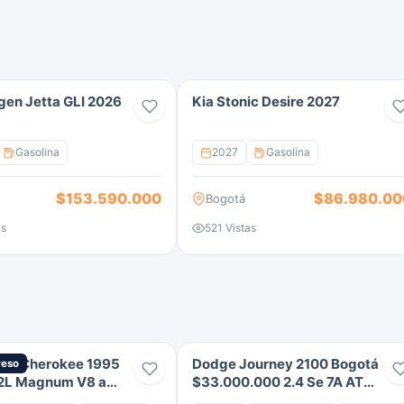
o, comodidad y tecnología, sin renunciar al estilo y la
en Jetta GLI 2026
Kia Stonic Desire 2027
Gasolina
2027
Gasolina
$153.590.000
$86.980.00
Bogotá
as
521 Vistas
and Cherokee 1995
Dodge Journey 2100 Bogotá
reso
.2L Magnum V8 a
$33.000.000 2.4 Se 7A AT
800000 Km