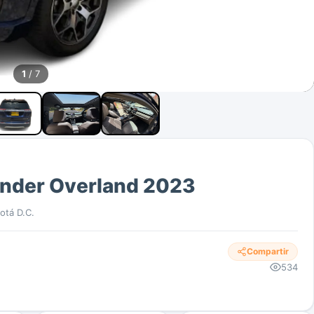
1
/ 7
nder Overland 2023
otá D.C.
Compartir
534