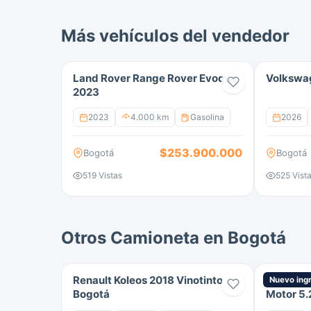
Una SUV ideal para quienes necesitan espaci
calidad que distinguen a Jeep.
Más vehículos del vendedor
Land Rover Range Rover Evoque
Volkswag
2023
2023
4.000 km
Gasolina
2026
$253.900.000
Bogotá
Bogotá
519 Vistas
525 Vist
Otros Camioneta en Bogotá
Renault Koleos 2018 Vinotinto
Jeep Gr
Nuevo ing
Bogotá
Motor 5
gasolina