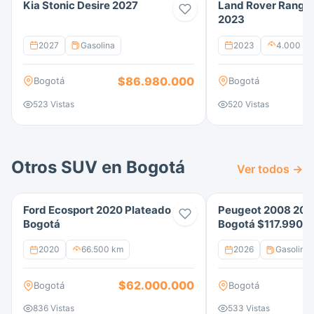
Kia Stonic Desire 2027
Land Rover Range
2023
2027
Gasolina
2023
4.000 k
$86.980.000
$
Bogotá
Bogotá
523 Vistas
520 Vistas
Otros SUV en Bogotá
Ver todos →
Ford Ecosport 2020 Plateado
Peugeot 2008 202
Bogotá
Bogotá $117.990.
2020
66.500 km
2026
Gasolina
$62.000.000
Bogotá
Bogotá
836 Vistas
533 Vistas