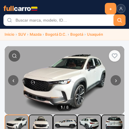
full
carro
+
Inicio
›
SUV
›
Mazda
›
Bogotá D.C.
›
Bogotá
›
Usaquén
‹
›
1
/ 8