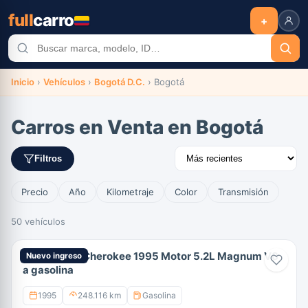
full
carro
+
Inicio
›
Vehículos
›
Bogotá D.C.
›
Bogotá
Carros en Venta en Bogotá
Filtros
Precio
Año
Kilometraje
Color
Transmisión
50 vehículos
Jeep Grand Cherokee 1995 Motor 5.2L Magnum V8
Nuevo ingreso
a gasolina
1995
248.116 km
Gasolina