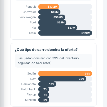
Renault
$47.2M
Chevrolet
$49M
Volkswagen
$59.8M
Ford
$62M
Kia
$87M
Tesla
$120M
¿Qué tipo de carro domina la oferta?
Las Sedán dominan con 39% del inventario,
seguidas de SUV (35%).
Sedán
39%
SUV
35%
Camioneta
13%
Hatchback
7%
Pickup
4%
MiniVan
2%