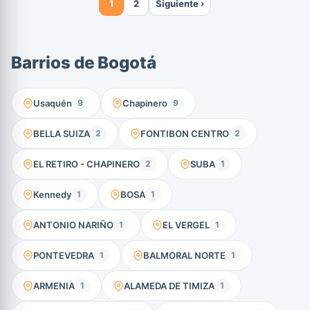
1
2
Siguiente ›
Barrios de Bogotá
Usaquén
Chapinero
9
9
BELLA SUIZA
FONTIBON CENTRO
2
2
EL RETIRO - CHAPINERO
SUBA
2
1
Kennedy
BOSA
1
1
ANTONIO NARIÑO
EL VERGEL
1
1
PONTEVEDRA
BALMORAL NORTE
1
1
ARMENIA
ALAMEDA DE TIMIZA
1
1