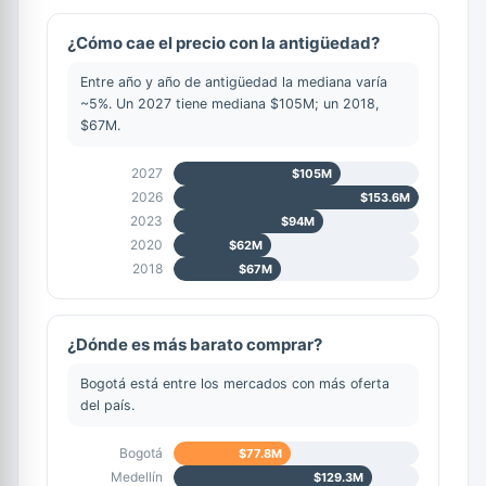
¿Cómo cae el precio con la antigüedad?
Entre año y año de antigüedad la mediana varía
~5%. Un 2027 tiene mediana $105M; un 2018,
$67M.
2027
$105M
2026
$153.6M
2023
$94M
2020
$62M
2018
$67M
¿Dónde es más barato comprar?
Bogotá está entre los mercados con más oferta
del país.
Bogotá
$77.8M
Medellín
$129.3M