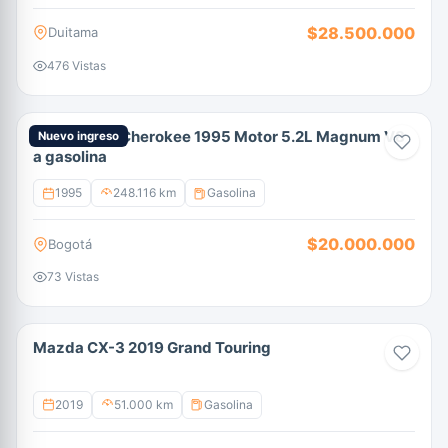
$28.500.000
Duitama
476 Vistas
Jeep Grand Cherokee 1995 Motor 5.2L Magnum V8
Nuevo ingreso
a gasolina
1995
248.116 km
Gasolina
$20.000.000
Bogotá
73 Vistas
Mazda CX-3 2019 Grand Touring
2019
51.000 km
Gasolina