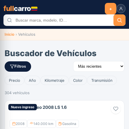
full
carro
+
Inicio
›
Vehículos
Buscador de Vehículos
Filtros
Precio
Año
Kilometraje
Color
Transmisión
304 vehículos
Chevrolet Aveo 2008 LS 1.6
Nuevo ingreso
2008
140.000 km
Gasolina