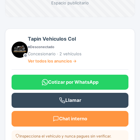
Espacio publicitario
FICHA TECNICA DEL VEHICULO
Vehiculo: Subaru Forester XT Turbo
Modelo: 2018
Capacidad: 5 pasajeros
Tapin Vehiculos Col
Motor: 2.0 Turbo
Desconectado
Transmision: Automatica (CVT)
Concesionario · 2 vehículos
Placas: Bogota
Ver todos los anuncios →
Kilometraje: 135.000 km
SOAT: Nuevo
Cotizar por WhatsApp
Tecnomecanica: Nueva
Condicion: Vehiculo usado
Llamar
¿Por que elegir este 2018?
Rendimiento superior con motor Turbo y
Chat interno
traccion Symmetrical AWD, ideal para cualquier
terreno con la maxima seguridad de Subaru.
Inspecciona el vehículo y nunca pagues sin verificar.
Llevate una de las mejores SUV del mercado