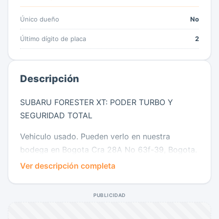
Único dueño
No
Último dígito de placa
2
Descripción
SUBARU FORESTER XT: PODER TURBO Y
SEGURIDAD TOTAL
Vehiculo usado. Pueden verlo en nuestra
bodega en Bogota Cra 28A No 63f-39, Bogota.
Ver descripción completa
Valor de Venta: $ 80.500.000
Valor comercial promedio: $95.000.000 aprox.
AHORRO DIRECTO: $ 14.500.000 (Precio de
PUBLICIDAD
oportunidad unico)