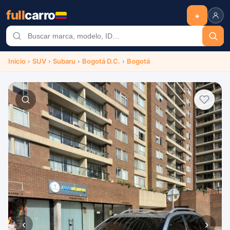
full
carro
+
Inicio
›
SUV
›
Subaru
›
Bogotá D.C.
›
Bogotá
‹
›