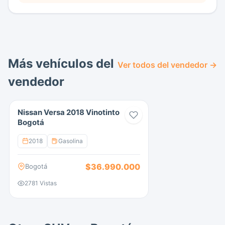
con un ahorro real de mas de 11 millones frente
al precio promedio de vitrina.
Hacemos envios a nivel nacional.
Más vehículos del
Ver todos del vendedor →
vendedor
Nissan Versa 2018 Vinotinto
Bogotá
2018
Gasolina
$36.990.000
Bogotá
2781 Vistas