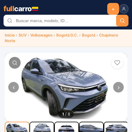
full
carro
+
Inicio
›
SUV
›
Volkswagen
›
Bogotá D.C.
›
Bogotá
›
Chapinero
Norte
‹
›
1
/ 8