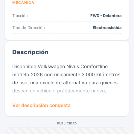
MECÁNICA
Tracción
FWD - Delantera
Tipo de Dirección
Electroasistida
Descripción
Disponible Volkswagen Nivus Comfortline
modelo 2026 con únicamente 3.000 kilómetros
de uso, una excelente alternativa para quienes
desean un vehículo prácticamente nuevo,
equipado con tecnología de última generación
Ver descripción completa
y el respaldo de una marca reconocida por su
calidad y confiabilidad.
PUBLICIDAD
Este SUV de diseño moderno sobresale por su